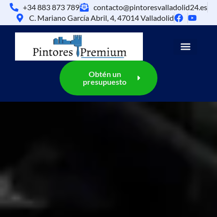
+34 883 873 789
contacto@pintoresvalladolid24.es
C. Mariano García Abril, 4, 47014 Valladolid
Obtén un
presupuesto